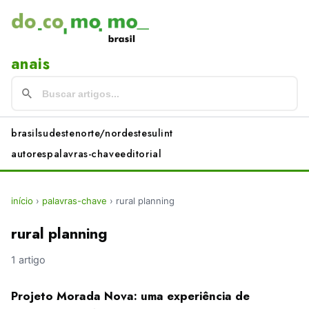
anais
brasil
sudeste
norte/nordeste
sul
int
autores
palavras-chave
editorial
início
›
palavras-chave
›
rural planning
rural planning
1 artigo
Projeto Morada Nova: uma experiência de