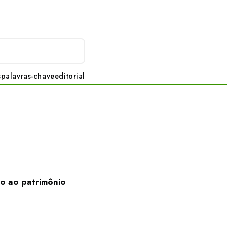
s
palavras-chave
editorial
io ao patrimônio