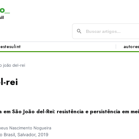
este
sul
int
autore
o joão del-rei
l-rei
em São João del-Rei: resistência e persistência em me
theus Nascimento Nogueira
Brasil, Salvador, 2019