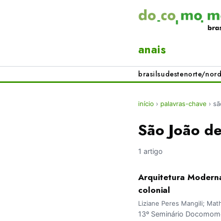
anais
brasil
sudeste
norte/nord
início
›
palavras-chave
›
sã
São João de
1 artigo
Arquitetura Moderna 
colonial
Liziane Peres Mangili; Ma
13º Seminário Docomomo 