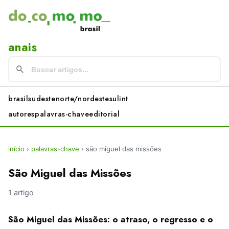
anais
brasil
sudeste
norte/nordeste
sul
int
autores
palavras-chave
editorial
início
›
palavras-chave
›
são miguel das missões
São Miguel das Missões
1 artigo
São Miguel das Missões: o atraso, o regresso e o