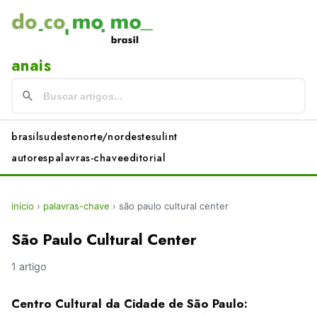
anais
brasil
sudeste
norte/nordeste
sul
int
autores
palavras-chave
editorial
início
›
palavras-chave
›
são paulo cultural center
São Paulo Cultural Center
1 artigo
Centro Cultural da Cidade de São Paulo: