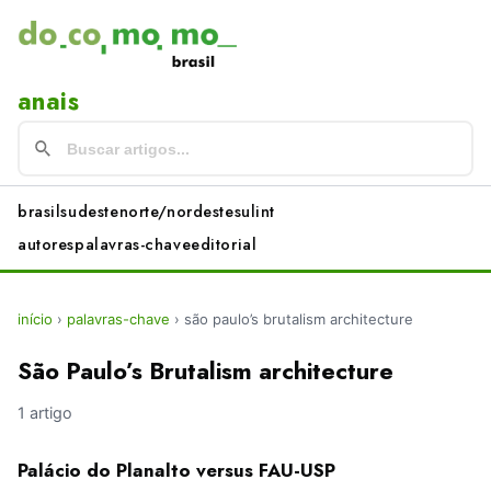
anais
brasil
sudeste
norte/nordeste
sul
int
autores
palavras-chave
editorial
início
›
palavras-chave
›
são paulo’s brutalism architecture
São Paulo’s Brutalism architecture
1 artigo
Palácio do Planalto versus FAU-USP