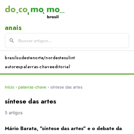
anais
brasil
sudeste
norte/nordeste
sul
int
autores
palavras-chave
editorial
início
›
palavras-chave
›
síntese das artes
síntese das artes
5 artigos
Mário Barata, "síntese das artes" e o debate da