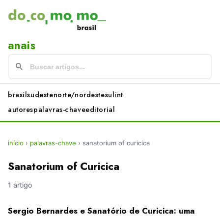
anais
brasil
sudeste
norte/nordeste
sul
int
autores
palavras-chave
editorial
início
›
palavras-chave
›
sanatorium of curicica
Sanatorium of Curicica
1 artigo
Sergio Bernardes e Sanatório de Curicica: uma