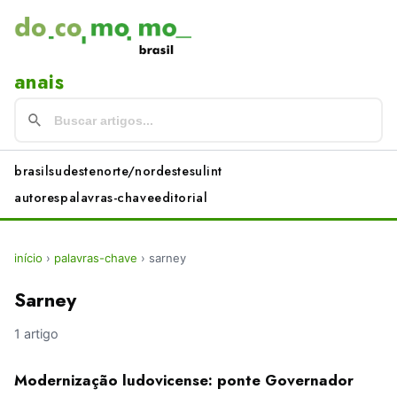
anais
brasil
sudeste
norte/nordeste
sul
int
autores
palavras-chave
editorial
início
›
palavras-chave
›
sarney
Sarney
1 artigo
Modernização ludovicense: ponte Governador