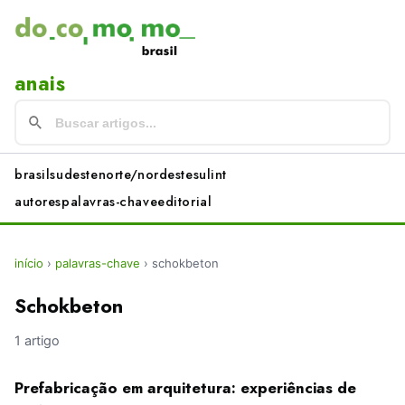
anais
brasil
sudeste
norte/nordeste
sul
int
autores
palavras-chave
editorial
início
›
palavras-chave
›
schokbeton
Schokbeton
1 artigo
Prefabricação em arquitetura: experiências de