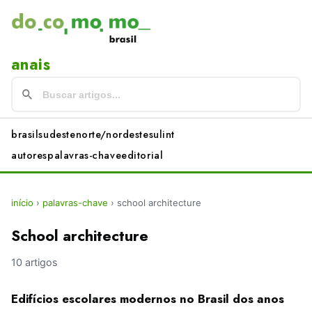
anais
brasil
sudeste
norte/nordeste
sul
int
autores
palavras-chave
editorial
início
›
palavras-chave
›
school architecture
School architecture
10 artigos
Edifícios escolares modernos no Brasil dos anos