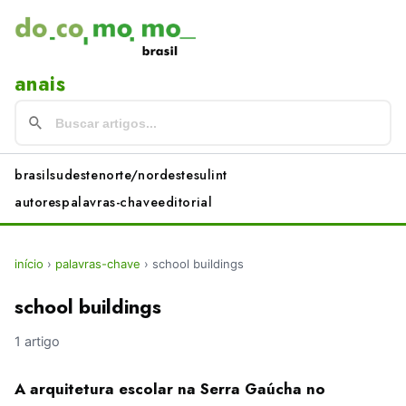
anais
brasil
sudeste
norte/nordeste
sul
int
autores
palavras-chave
editorial
início
›
palavras-chave
›
school buildings
school buildings
1 artigo
A arquitetura escolar na Serra Gaúcha no