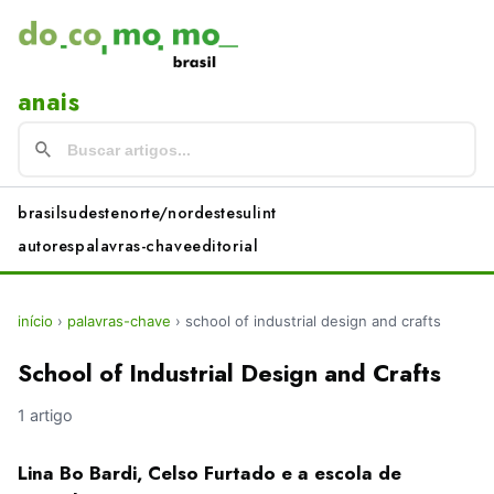
anais
brasil
sudeste
norte/nordeste
sul
int
autores
palavras-chave
editorial
início
›
palavras-chave
›
school of industrial design and crafts
School of Industrial Design and Crafts
1 artigo
Lina Bo Bardi, Celso Furtado e a escola de