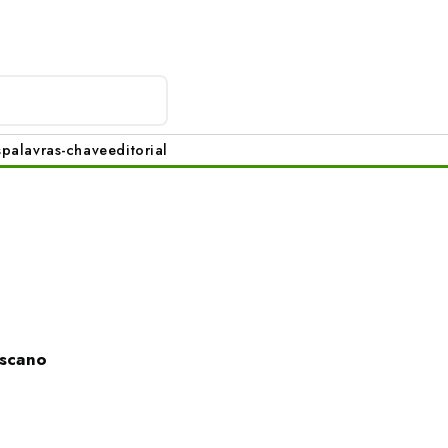
s
palavras-chave
editorial
oscano