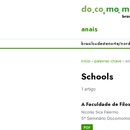
anais
brasil
sudeste
norte/nord
início
›
palavras-chave
›
sc
Schools
1 artigo
A Faculdade de Filos
Nicolás Sica Palermo
5º Seminário Docomomo 
PDF