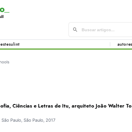
este
sul
int
autore
hools
ofia, Ciências e Letras de Itu, arquiteto João Walter T
São Paulo, São Paulo, 2017