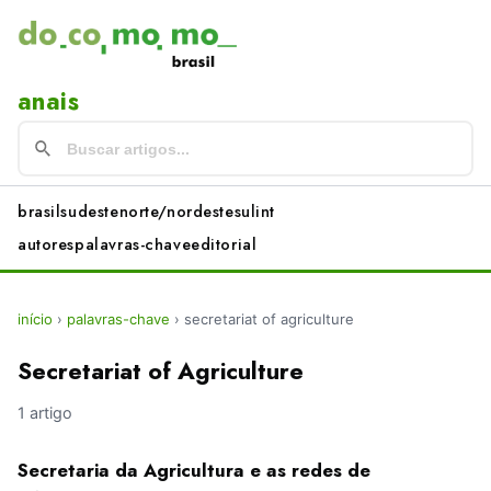
anais
brasil
sudeste
norte/nordeste
sul
int
autores
palavras-chave
editorial
início
›
palavras-chave
›
secretariat of agriculture
Secretariat of Agriculture
1 artigo
Secretaria da Agricultura e as redes de