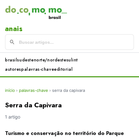
anais
brasil
sudeste
norte/nordeste
sul
int
autores
palavras-chave
editorial
início
›
palavras-chave
›
serra da capivara
Serra da Capivara
1 artigo
Turismo e conservação no território do Parque