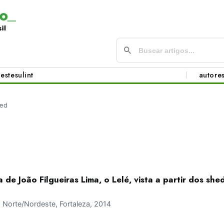
este
sul
int
autore
ed
 de João Filgueiras Lima, o Lelé, vista a partir dos she
Norte/Nordeste, Fortaleza, 2014