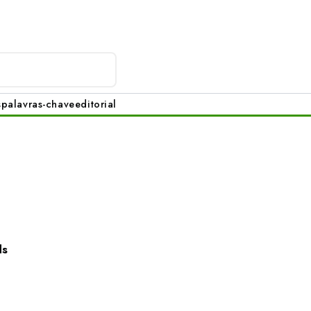
s
palavras-chave
editorial
ds