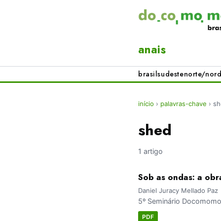
anais
brasil
sudeste
norte/nord
início
›
palavras-chave
›
sh
shed
1 artigo
Sob as ondas: a obra
Daniel Juracy Mellado Paz
5º Seminário Docomomo 
PDF