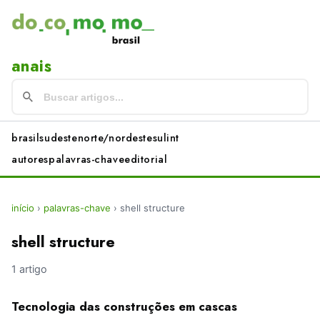
anais
brasil
sudeste
norte/nordeste
sul
int
autores
palavras-chave
editorial
início
›
palavras-chave
›
shell structure
shell structure
1 artigo
Tecnologia das construções em cascas