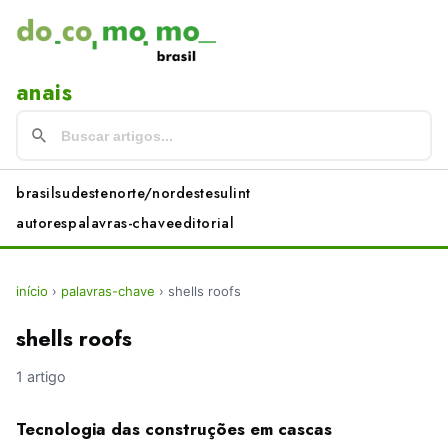
anais
brasil
sudeste
norte/nordeste
sul
int
autores
palavras-chave
editorial
início
›
palavras-chave
›
shells roofs
shells roofs
1 artigo
Tecnologia das construções em cascas