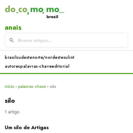
anais
brasil
sudeste
norte/nordeste
sul
int
autores
palavras-chave
editorial
início
›
palavras-chave
›
silo
silo
1 artigo
Um silo de Artigas