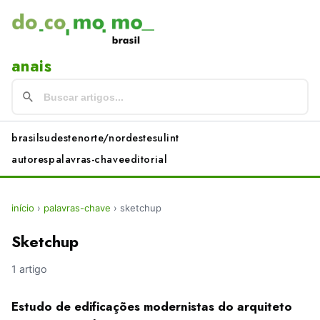
anais
brasil
sudeste
norte/nordeste
sul
int
autores
palavras-chave
editorial
início
›
palavras-chave
›
sketchup
Sketchup
1 artigo
Estudo de edificações modernistas do arquiteto