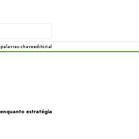
s
palavras-chave
editorial
 enquanto estratégia