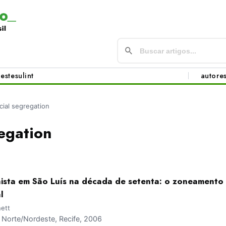
este
sul
int
autore
cial segregation
egation
sta em São Luís na década de setenta: o zoneamento
l
nett
Norte/Nordeste, Recife, 2006