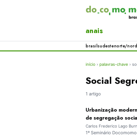
anais
brasil
sudeste
norte/nord
início
›
palavras-chave
›
so
Social Segr
1 artigo
Urbanização moderni
de segregação socia
Carlos Frederico Lago Bur
1º Seminário Docomomo 