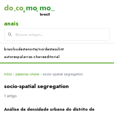
anais
brasil
sudeste
norte/nordeste
sul
int
autores
palavras-chave
editorial
início
›
palavras-chave
›
socio-spatial segregation
socio-spatial segregation
1 artigo
Análise da densidade urbana do distrito de