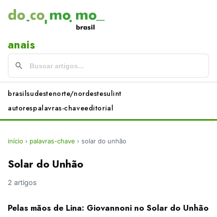
anais
brasil
sudeste
norte/nordeste
sul
int
autores
palavras-chave
editorial
início
›
palavras-chave
›
solar do unhão
Solar do Unhão
2 artigos
Pelas mãos de Lina: Giovannoni no Solar do Unhão