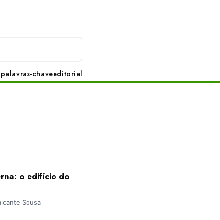
s
palavras-chave
editorial
rna: o edifício do
valcante Sousa