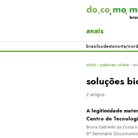
anais
brasil
sudeste
norte/nord
início
›
palavras-chave
›
so
soluções bi
2 artigos
A legitimidade mater
Centro de Tecnologi
Bruna Gabrielle da Costa e
6º Seminário Docomomo 