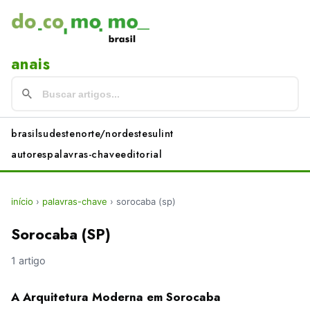
anais
brasil
sudeste
norte/nordeste
sul
int
autores
palavras-chave
editorial
início
›
palavras-chave
›
sorocaba (sp)
Sorocaba (SP)
1 artigo
A Arquitetura Moderna em Sorocaba