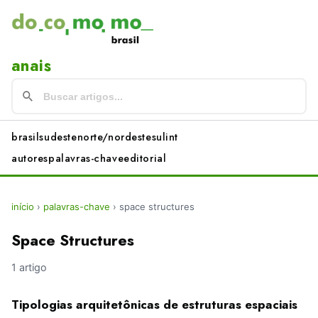
anais
brasil
sudeste
norte/nordeste
sul
int
autores
palavras-chave
editorial
início
›
palavras-chave
›
space structures
Space Structures
1 artigo
Tipologias arquitetônicas de estruturas espaciais