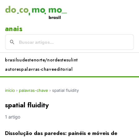
anais
brasil
sudeste
norte/nordeste
sul
int
autores
palavras-chave
editorial
início
›
palavras-chave
›
spatial fluidity
spatial fluidity
1 artigo
Dissolução das paredes: painéis e móveis de