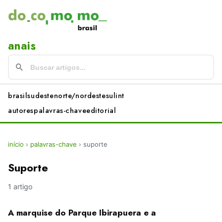
anais
brasil
sudeste
norte/nordeste
sul
int
autores
palavras-chave
editorial
início
›
palavras-chave
›
suporte
Suporte
1 artigo
A marquise do Parque Ibirapuera e a