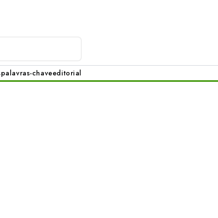
s
palavras-chave
editorial