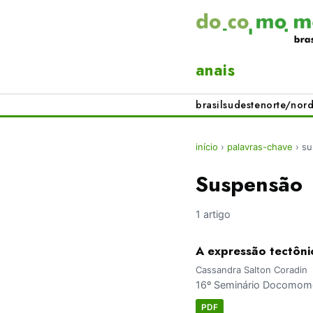
anais
brasil
sudeste
norte/nord
início
›
palavras-chave
›
su
Suspensão
1 artigo
A expressão tectôni
Cassandra Salton Coradin
16º Seminário Docomomo 
PDF