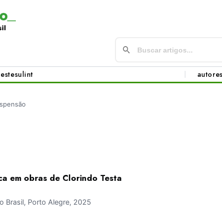
este
sul
int
autore
spensão
ca em obras de Clorindo Testa
Brasil, Porto Alegre, 2025