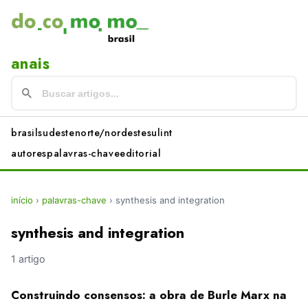
anais
brasil
sudeste
norte/nordeste
sul
int
autores
palavras-chave
editorial
início
›
palavras-chave
›
synthesis and integration
synthesis and integration
1 artigo
Construindo consensos: a obra de Burle Marx na