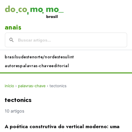
anais
brasil
sudeste
norte/nordeste
sul
int
autores
palavras-chave
editorial
início
›
palavras-chave
›
tectonics
tectonics
10 artigos
A poética construtiva do vertical moderno: uma