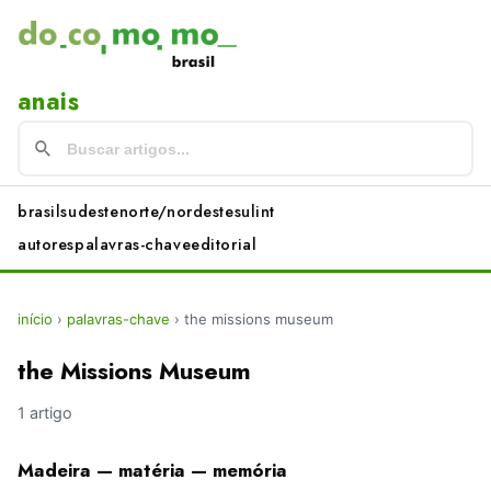
anais
brasil
sudeste
norte/nordeste
sul
int
autores
palavras-chave
editorial
início
›
palavras-chave
›
the missions museum
the Missions Museum
1 artigo
Madeira — matéria — memória