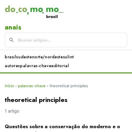
anais
brasil
sudeste
norte/nordeste
sul
int
autores
palavras-chave
editorial
início
›
palavras-chave
›
theoretical principles
theoretical principles
1 artigo
Questões sobre a conservação do moderno e o