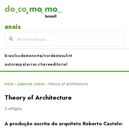
anais
brasil
sudeste
norte/nordeste
sul
int
autores
palavras-chave
editorial
início
›
palavras-chave
›
theory of architecture
Theory of Architecture
2 artigos
A produção escrita do arquiteto Roberto Castelo: