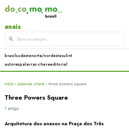
anais
brasil
sudeste
norte/nordeste
sul
int
autores
palavras-chave
editorial
início
›
palavras-chave
›
three powers square
Three Powers Square
1 artigo
Arquitetura dos anexos na Praça dos Três