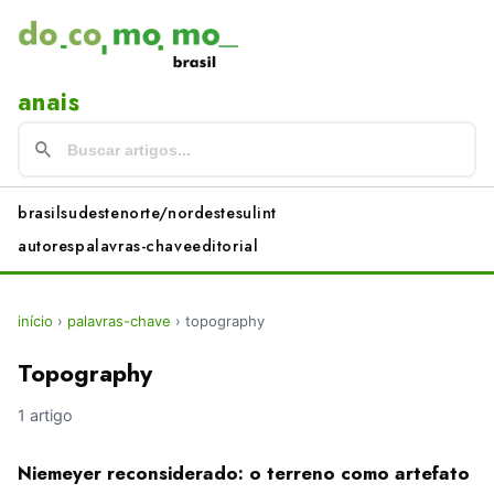
anais
brasil
sudeste
norte/nordeste
sul
int
autores
palavras-chave
editorial
início
›
palavras-chave
›
topography
Topography
1 artigo
Niemeyer reconsiderado: o terreno como artefato