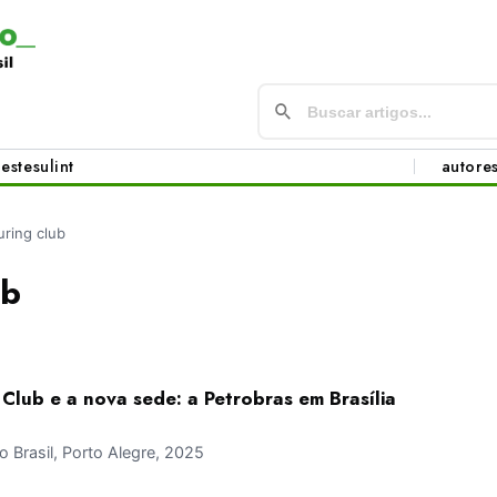
este
sul
int
autore
uring club
ub
Club e a nova sede: a Petrobras em Brasília
Brasil, Porto Alegre, 2025