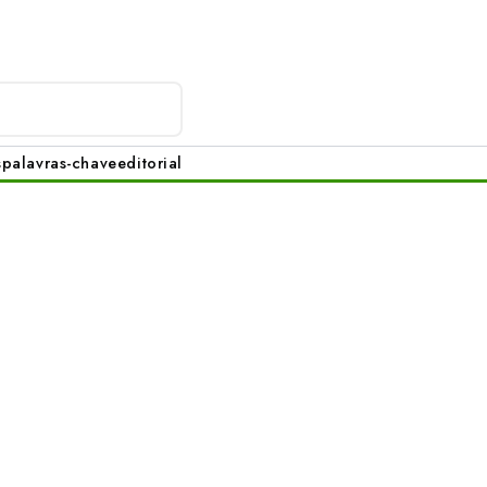
s
palavras-chave
editorial