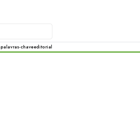
s
palavras-chave
editorial