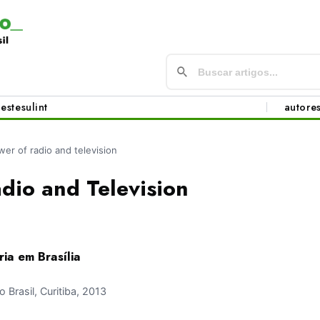
este
sul
int
autore
wer of radio and television
dio and Television
ia em Brasília
Brasil, Curitiba, 2013