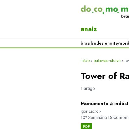
anais
brasil
sudeste
norte/nord
início
›
palavras-chave
›
to
Tower of Ra
1 artigo
Monumento à indústr
Igor Lacroix
10º Seminário Docomomo 
PDF