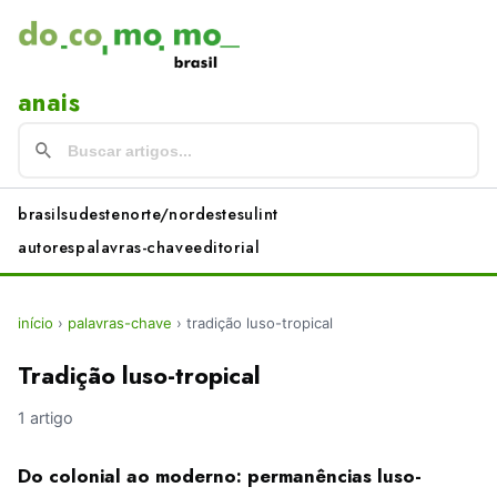
anais
brasil
sudeste
norte/nordeste
sul
int
autores
palavras-chave
editorial
início
›
palavras-chave
›
tradição luso-tropical
Tradição luso-tropical
1 artigo
Do colonial ao moderno: permanências luso-