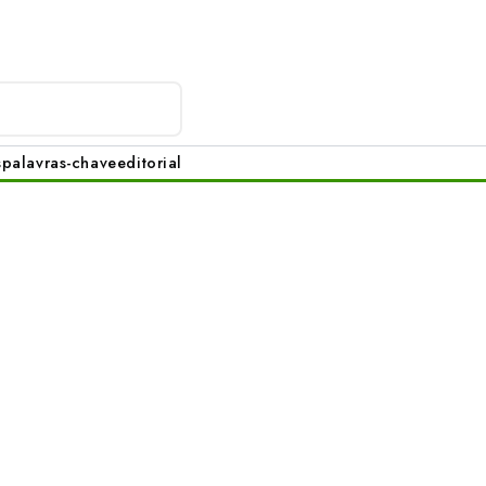
s
palavras-chave
editorial