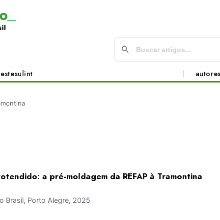
este
sul
int
autore
amontina
rotendido: a pré-moldagem da REFAP à Tramontina
Brasil, Porto Alegre, 2025