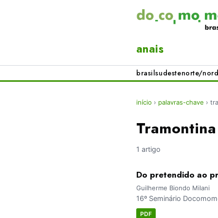
anais
brasil
sudeste
norte/nord
início
›
palavras-chave
›
tr
Tramontina
1 artigo
Do pretendido ao p
Guilherme Biondo Milani
16º Seminário Docomomo 
PDF