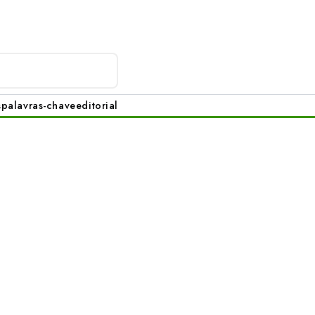
s
palavras-chave
editorial