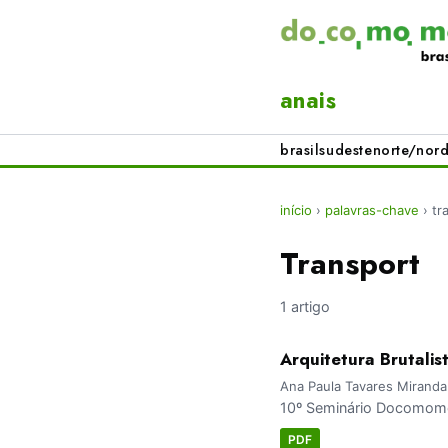
anais
brasil
sudeste
norte/nord
início
›
palavras-chave
›
tr
Transport
1 artigo
Arquitetura Brutalis
Ana Paula Tavares Miranda
10º Seminário Docomomo 
PDF