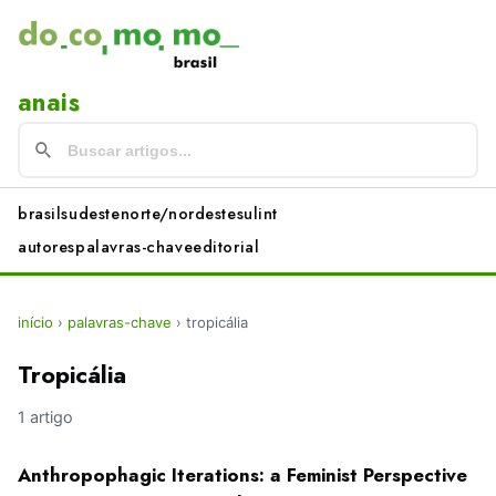
anais
brasil
sudeste
norte/nordeste
sul
int
autores
palavras-chave
editorial
início
›
palavras-chave
›
tropicália
Tropicália
1 artigo
Anthropophagic Iterations: a Feminist Perspective