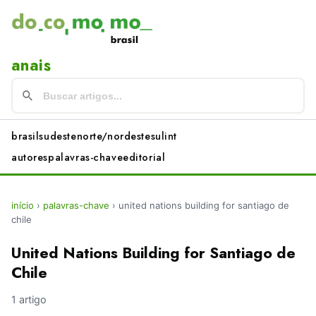
anais
brasil
sudeste
norte/nordeste
sul
int
autores
palavras-chave
editorial
início
›
palavras-chave
›
united nations building for santiago de
chile
United Nations Building for Santiago de
Chile
1 artigo