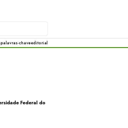
s
palavras-chave
editorial
ersidade Federal do