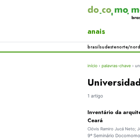
anais
brasil
sudeste
norte/nord
início
›
palavras-chave
›
un
Universida
1 artigo
Inventário da arqui
Ceará
Clóvis Ramiro Jucá Neto; 
9º Seminário Docomomo Br