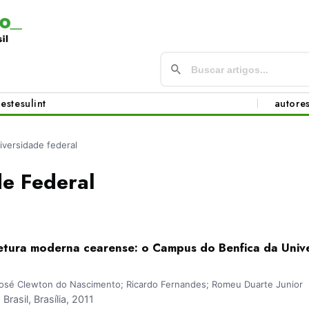
este
sul
int
autore
iversidade federal
de Federal
tetura moderna cearense: o Campus do Benfica da Univ
José Clewton do Nascimento; Ricardo Fernandes; Romeu Duarte Junior
asil, Brasília, 2011