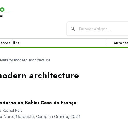
este
sul
int
autore
iversity modern architecture
modern architecture
oderno na Bahia: Casa da França
a Rachel Reis
 Norte/Nordeste, Campina Grande, 2024