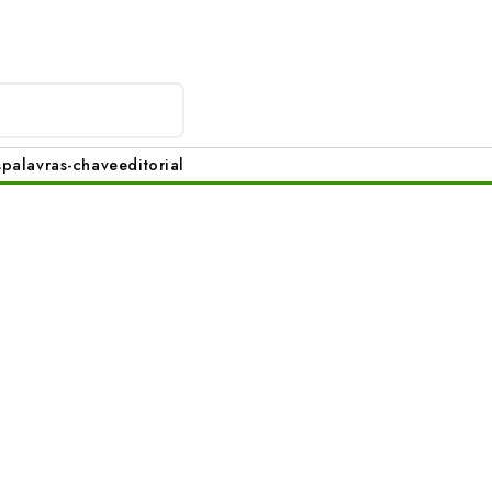
s
palavras-chave
editorial