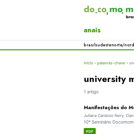
anais
brasil
sudeste
norte/nord
início
›
palavras-chave
›
un
university 
1 artigo
Manifestações do M
Juliana Cardoso Nery; Clar
10º Seminário Docomomo
PDF