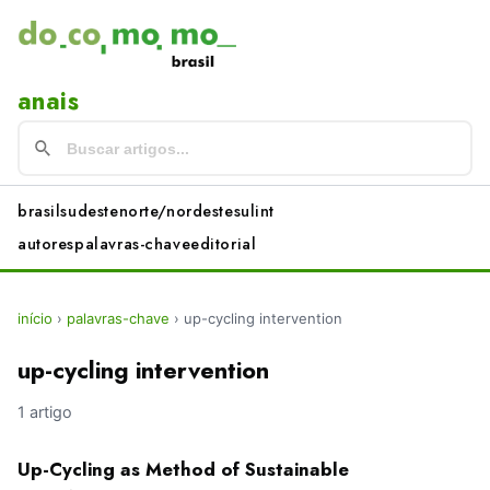
anais
brasil
sudeste
norte/nordeste
sul
int
autores
palavras-chave
editorial
início
›
palavras-chave
›
up-cycling intervention
up-cycling intervention
1 artigo
Up-Cycling as Method of Sustainable