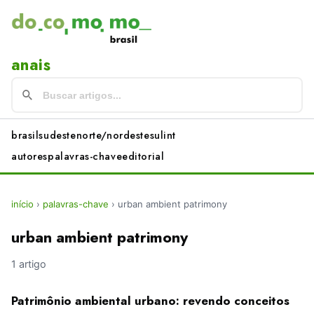
anais
brasil
sudeste
norte/nordeste
sul
int
autores
palavras-chave
editorial
início
›
palavras-chave
›
urban ambient patrimony
urban ambient patrimony
1 artigo
Patrimônio ambiental urbano: revendo conceitos