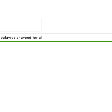
s
palavras-chave
editorial