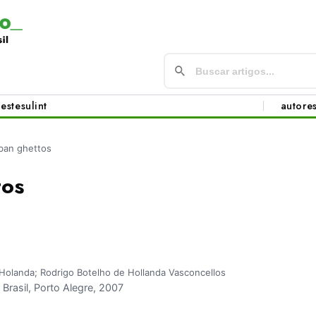
este
sul
int
autore
ban ghettos
tos
Holanda; Rodrigo Botelho de Hollanda Vasconcellos
rasil, Porto Alegre, 2007