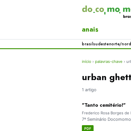
anais
brasil
sudeste
norte/nord
início
›
palavras-chave
›
ur
urban ghet
1 artigo
"Tanto cemitério!"
Frederico Rosa Borges de 
7º Seminário Docomomo B
PDF