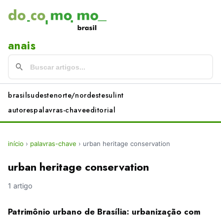
anais
brasil
sudeste
norte/nordeste
sul
int
autores
palavras-chave
editorial
início
›
palavras-chave
›
urban heritage conservation
urban heritage conservation
1 artigo
Patrimônio urbano de Brasília: urbanização com