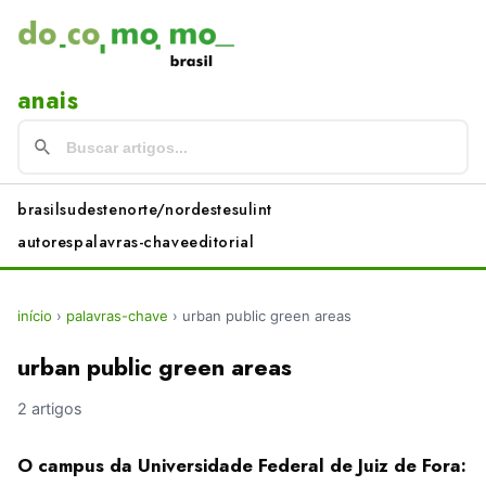
anais
brasil
sudeste
norte/nordeste
sul
int
autores
palavras-chave
editorial
início
›
palavras-chave
›
urban public green areas
urban public green areas
2 artigos
O campus da Universidade Federal de Juiz de Fora: